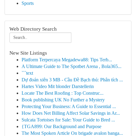
Sports
Web Directory Search
New Site Listings
Platform Terpercaya Megadewa88: Tips Terb...
A Ultimate Guide to The Spotbet Arena , Bola365...
```text
Dự đoán xiên 3 MB - Cầu Đề Bạch thủ: Phân tích ...
Hartes Video Mit blonder Darstellerin
Locate The Best Roofing : Top Construc...
Book publishing UK No Further a Mystery
Protecting Your Business: A Guide to Essential ...
How Does Net Billing Affect Solar Savings in Ar...
Sulcata Tortoises for Sale: Your Guide to Bred ...
{TGA899: Our Background and Purpose
The Most Spoken Article On brigade avalon banga...