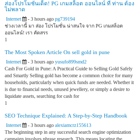
ส่องโปรโมชั่นเด็ด! PG เกมสล็อต ออนไลน์ ที่ ท่าน ต้อง
ไม่พลาด
Internet
- 3 hours ago
pg739194
ช่วงเวลานี้ มา ส่อง โปรโมชั่น น่าสนใจ จาก PG เกมสล็อต
ออนไลน์! เรา คัดสรร
1
The Most Spoken Article On sell gold in pune
Internet
- 3 hours ago
yusufo899smd2
Cash For Gold in Pune: A Practical Guide to Selling Gold Safely
and Smartly Selling gold has become a common choice for many
households, particularly when quick funds are needed. Whether it
is due to financial needs, unused jewellery, or simply a desire to
liquidate assets, searching for cash for
1
SEO Technique Explained: A Step-by-Step Handbook
Internet
- 3 hours ago
alexiamcrz155613
The beginning step in any successful search engine optimization
campaign involves phrase research. This means locating the