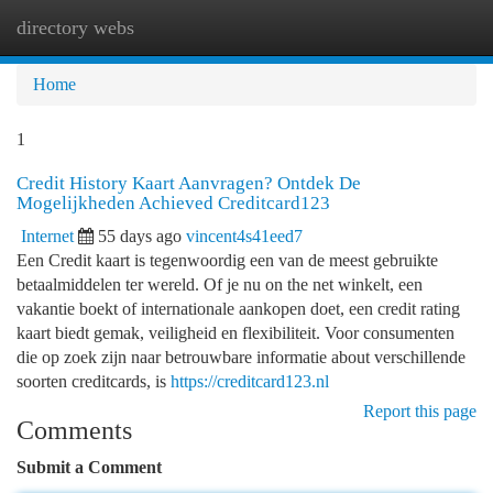
directory webs
Togg
navi
Home
1
Credit History Kaart Aanvragen? Ontdek De
Mogelijkheden Achieved Creditcard123
Internet
55 days ago
vincent4s41eed7
Een Credit kaart is tegenwoordig een van de meest gebruikte
betaalmiddelen ter wereld. Of je nu on the net winkelt, een
vakantie boekt of internationale aankopen doet, een credit rating
kaart biedt gemak, veiligheid en flexibiliteit. Voor consumenten
die op zoek zijn naar betrouwbare informatie about verschillende
soorten creditcards, is
https://creditcard123.nl
Report this page
Comments
Submit a Comment