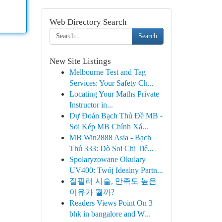
Web Directory Search
Search
New Site Listings
Melbourne Test and Tag
Services: Your Safety Ch...
Locating Your Maths Private
Instructor in...
Dự Đoán Bạch Thủ Đề MB -
Soi Kép MB Chính Xá...
MB Win2888 Asia - Bạch
Thủ 333: Dò Soi Chi Tiế...
Spolaryzowane Okulary
UV400: Twój Idealny Partn...
질필러 시술, 만족도 높은
이유가 뭘까?
Readers Views Point On 3
bhk in bangalore and W...