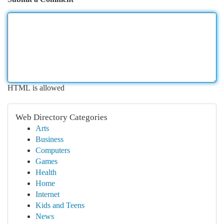
HTML is allowed
Web Directory Categories
Arts
Business
Computers
Games
Health
Home
Internet
Kids and Teens
News