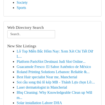
Society
Sports
Web Directory Search
New Site Listings
Lô Top Miền Bắc Hôm Nay: Xem Xét Chi Tiết Dữ
L...
Platform ParisSlot Destinasi Judi Slot Online...
Guacamole Fresco: El Sabor Auténtico de México
Roland Printing Solutions Lebanon: Reliable &...
Best Hair specialist Near me, Mancherial
Soi cầu song thủ lô kép MB - Thánh Lựa chọn Lô:...
Laser dermatologist in Mancherial
Bbq Cleaning: Why Knowledgeable Clean up Will
m...
Solar installation Lahore DHA