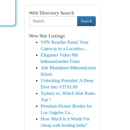
Web Directory Search
Search
New Site Listings
VPN Reseller Panel: Your
Gateway to a Lucrative...
Elegantes Video Mit
br&uuml;netter Fotze
Alle Blondinen M&uuml;ssen
ficken
Unlocking Potential: A Deep
Dive into VITAL89
Sydney vs. Which Hub Rules
Top ?
Premium Picture Booths for
Los Angeles Ga...
How Much Is it Worth For
cheap web hosting india?