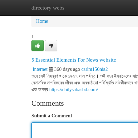
directory webs
Home
New Site Listings
Add Site
Ca
Home
1
5 Essential Elements For News website
Internet
360 days ago
carlm156nia2
তবে সেই নিয়ন্ত্রণ থাকে ১৯৬৭ সাল পর্যন্ত। ওই বছর ইসরায়েলের সাথে 
বেসামরিক নাগরিকদের জীবন এবং অবকাঠামো পরিস্থিতি নাটকীয়ভাবে খার
এক অনন্য
https://dailysabasbd.com/
Comments
Submit a Comment