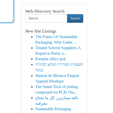
Web Directory Search
Search
New Site Listings
The Future Of Sustainable
Packaging: Why Gable ...
Trusted Solvent Suppliers: A
Report to Purity a...
Portable office pod
חשפנית: המדריך המלא לבחירה
נכונה
Maison de Monaco Elegant
Apparel Boutique
The Smart Trick of potting
compound for PCB Tha...
باقة سمارترز: كل ما تحتاج
معرفته
Sustainable Packaging