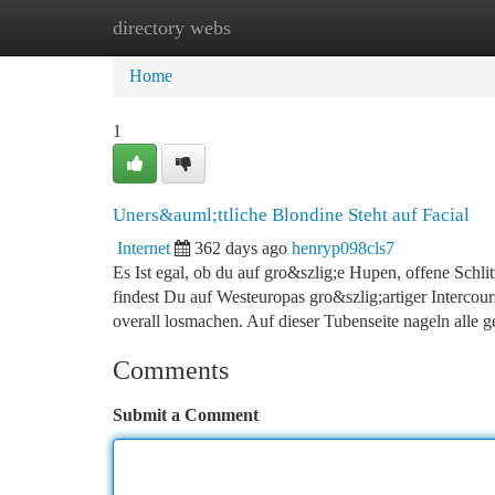
directory webs
Home
New Site Listings
Add Site
Ca
Home
1
Uners&auml;ttliche Blondine Steht auf Facial
Internet
362 days ago
henryp098cls7
Es Ist egal, ob du auf gro&szlig;e Hupen, offene Schl
findest Du auf Westeuropas gro&szlig;artiger Intercou
overall losmachen. Auf dieser Tubenseite nageln alle ge
Comments
Submit a Comment