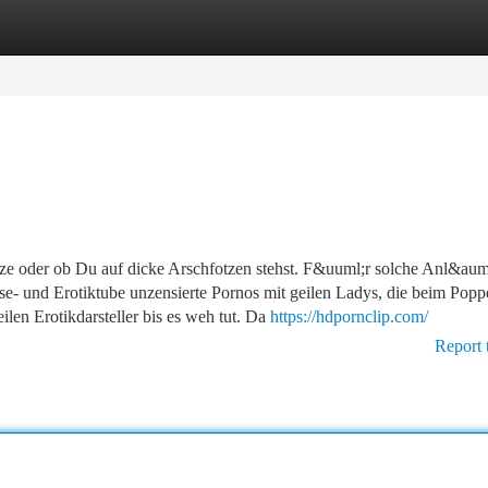
tegories
Register
Login
itze oder ob Du auf dicke Arschfotzen stehst. F&uuml;r solche Anl&aum
rse- und Erotiktube unzensierte Pornos mit geilen Ladys, die beim Pop
ilen Erotikdarsteller bis es weh tut. Da
https://hdpornclip.com/
Report 