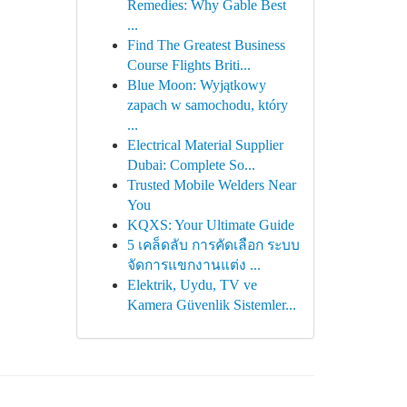
Remedies: Why Gable Best
...
Find The Greatest Business
Course Flights Briti...
Blue Moon: Wyjątkowy
zapach w samochodu, który
...
Electrical Material Supplier
Dubai: Complete So...
Trusted Mobile Welders Near
You
KQXS: Your Ultimate Guide
5 เคล็ดลับ การคัดเลือก ระบบ
จัดการแขกงานแต่ง ...
Elektrik, Uydu, TV ve
Kamera Güvenlik Sistemler...