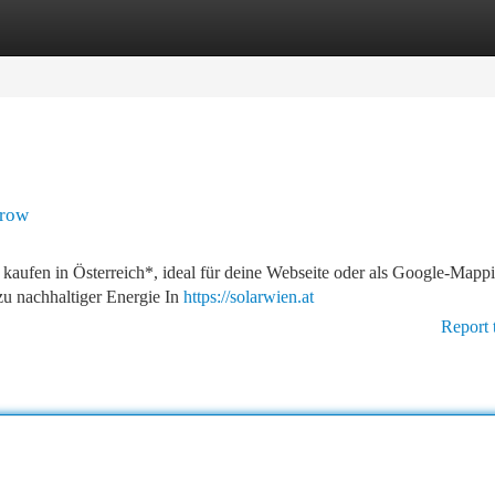
tegories
Register
Login
rrow
e kaufen in Österreich*, ideal für deine Webseite oder als Google-Mapp
 zu nachhaltiger Energie In
https://solarwien.at
Report 