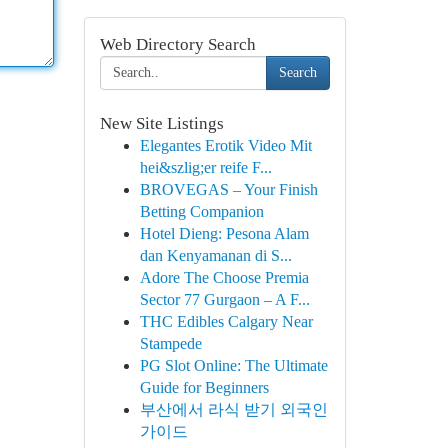
Web Directory Search
Search
New Site Listings
Elegantes Erotik Video Mit
hei&szlig;er reife F...
BROVEGAS – Your Finish
Betting Companion
Hotel Dieng: Pesona Alam
dan Kenyamanan di S...
Adore The Choose Premia
Sector 77 Gurgaon – A F...
THC Edibles Calgary Near
Stampede
PG Slot Online: The Ultimate
Guide for Beginners
부산에서 라식 받기 외국인
가이드