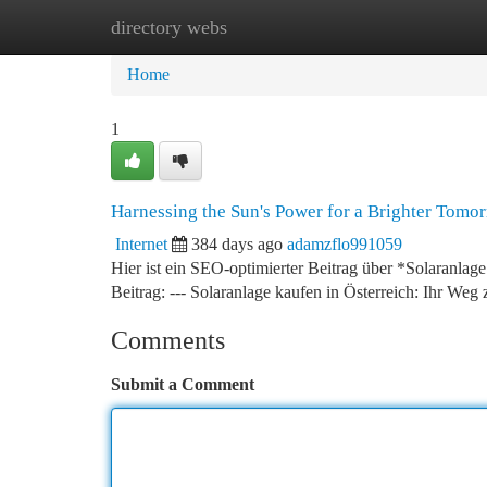
directory webs
Home
New Site Listings
Add Site
Ca
Home
1
Harnessing the Sun's Power for a Brighter Tomo
Internet
384 days ago
adamzflo991059
Hier ist ein SEO-optimierter Beitrag über *Solaranlag
Beitrag: --- Solaranlage kaufen in Österreich: Ihr Weg
Comments
Submit a Comment