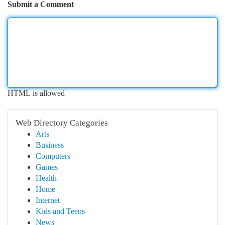
Submit a Comment
HTML is allowed
Web Directory Categories
Arts
Business
Computers
Games
Health
Home
Internet
Kids and Teens
News